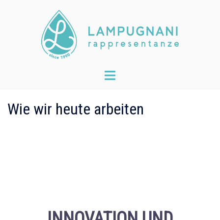
Skip
to
content
Toggle
menu
Wie wir heute arbeiten
INNOVATION UND