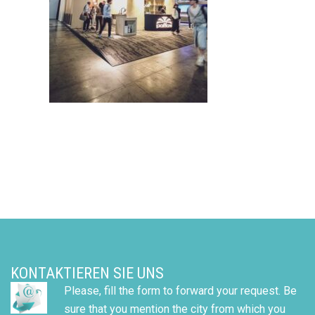
KONTAKTIEREN SIE UNS
Please, fill the form to forward your request. Be
sure that you mention the city from which you