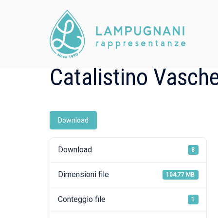
Skip
to
content
Catalistino Vasch
Download
Download
8
Dimensioni file
104.77 MB
Conteggio file
1