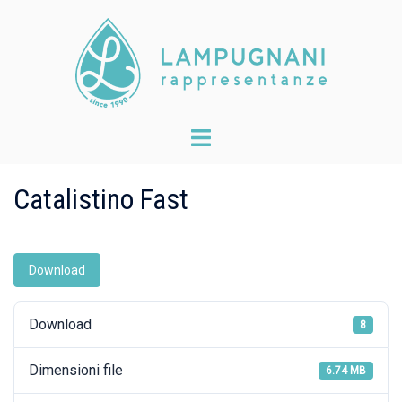
Skip
to
content
Toggle
menu
Catalistino Fast
Download
Download
8
Dimensioni file
6.74 MB