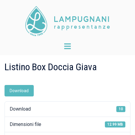
Skip
to
content
Toggle
menu
Listino Box Doccia Giava
Download
Download
10
Dimensioni file
12.99 MB