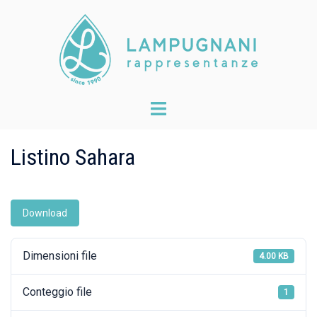
Skip
to
content
Toggle
menu
Listino Sahara
Download
Dimensioni file
4.00 KB
Conteggio file
1