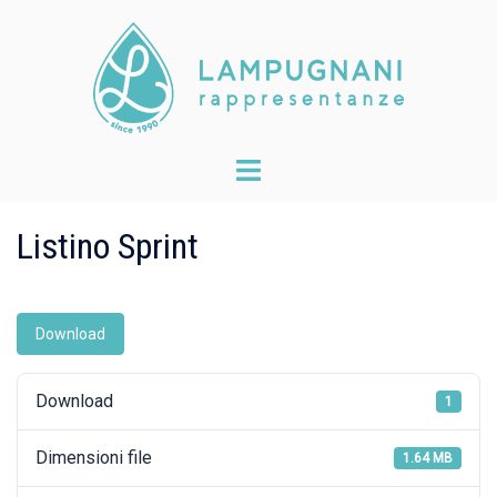
Skip
to
content
Toggle
menu
Listino Sprint
Download
Download
1
Dimensioni file
1.64 MB