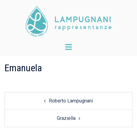
Skip
to
content
Toggle
menu
Emanuela
Post
Roberto Lampugnani
navigation
Graziella