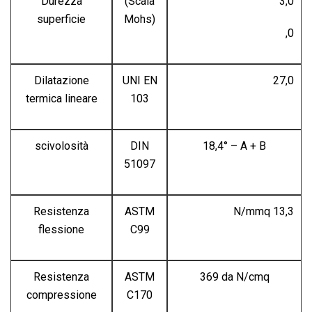
Durezza
(Scala
3,0
superficie
Mohs)
,0
Dilatazione
UNI EN
27,0
termica lineare
103
scivolosità
DIN
18,4° – A + B
51097
Resistenza
ASTM
N/mmq 13,3
flessione
C99
Resistenza
ASTM
369 da N/cmq
compressione
C170