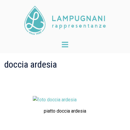
Skip
to
content
Toggle
menu
doccia ardesia
piatto doccia ardesia