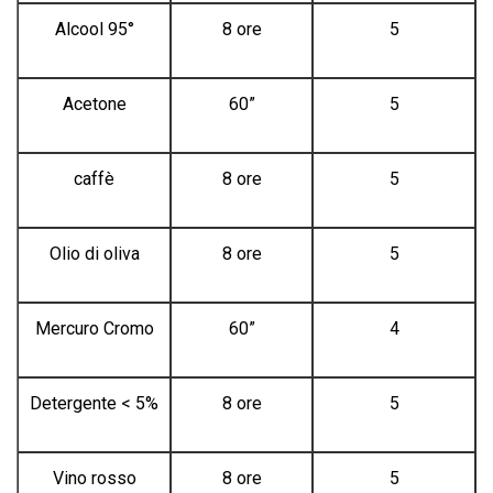
Alcool 95°
8 ore
5
Acetone
60”
5
caffè
8 ore
5
Olio di oliva
8 ore
5
Mercuro Cromo
60”
4
Detergente < 5%
8 ore
5
Vino rosso
8 ore
5