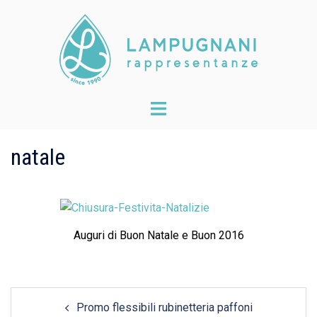
Skip
to
content
Toggle
menu
natale
Auguri di Buon Natale e Buon 2016
Post
Promo flessibili rubinetteria paffoni
navigation