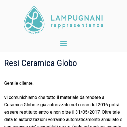
Skip
to
content
Toggle
menu
Resi Ceramica Globo
Gentile cliente,
vi comunichiamo che tutto il materiale da rendere a
Ceramica Globo e già autorizzato nel corso del 2016 potrà
essere restituito entro e non oltre il 31/05/2017. Oltre tale
data le autorizzazioni verranno automaticamente annullate e
non saranno piu’ accreditati pezzi. (solo ed esclusivamente